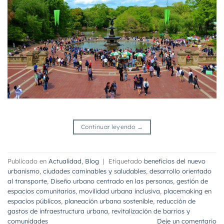
Continuar leyendo
→
Publicado en
Actualidad
,
Blog
|
Etiquetado
beneficios del nuevo
urbanismo
,
ciudades caminables y saludables
,
desarrollo orientado
al transporte
,
Diseño urbano centrado en las personas
,
gestión de
espacios comunitarios
,
movilidad urbana inclusiva
,
placemaking en
espacios públicos
,
planeación urbana sostenible
,
reducción de
gastos de infraestructura urbana
,
revitalización de barrios y
comunidades
Deje un comentario