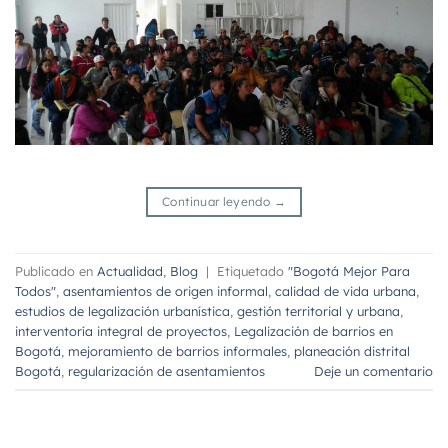
Continuar leyendo
→
Publicado en
Actualidad
,
Blog
|
Etiquetado
"Bogotá Mejor Para
Todos"
,
asentamientos de origen informal
,
calidad de vida urbana
,
estudios de legalización urbanística
,
gestión territorial y urbana
,
interventoría integral de proyectos
,
Legalización de barrios en
Bogotá
,
mejoramiento de barrios informales
,
planeación distrital
Bogotá
,
regularización de asentamientos
Deje un comentario