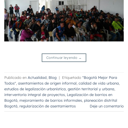
Continuar leyendo
→
Publicado en
Actualidad
,
Blog
|
Etiquetado
"Bogotá Mejor Para
Todos"
,
asentamientos de origen informal
,
calidad de vida urbana
,
estudios de legalización urbanística
,
gestión territorial y urbana
,
interventoría integral de proyectos
,
Legalización de barrios en
Bogotá
,
mejoramiento de barrios informales
,
planeación distrital
Bogotá
,
regularización de asentamientos
Deje un comentario