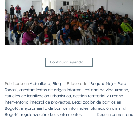
Continuar leyendo
→
Publicado en
Actualidad
,
Blog
|
Etiquetado
"Bogotá Mejor Para
Todos"
,
asentamientos de origen informal
,
calidad de vida urbana
,
estudios de legalización urbanística
,
gestión territorial y urbana
,
interventoría integral de proyectos
,
Legalización de barrios en
Bogotá
,
mejoramiento de barrios informales
,
planeación distrital
Bogotá
,
regularización de asentamientos
Deje un comentario