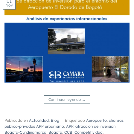
01
Nov
Continuar leyendo
→
Publicado en
Actualidad
,
Blog
|
Etiquetado
Aeropuerto
,
alianzas
público-privadas APP urbanismo
,
APP
,
atracción de inversión
Bogotá-Cundinamarca
,
Bogotá
,
CCB
,
Competitividad
,