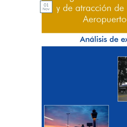
01
Nov