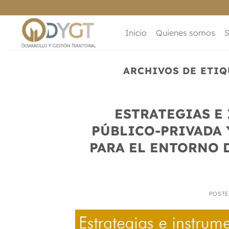
Saltar
al
contenido
Inicio
Quienes somos
S
ARCHIVOS DE ETIQ
ESTRATEGIAS E
PÚBLICO-PRIVADA 
PARA EL ENTORNO 
POST