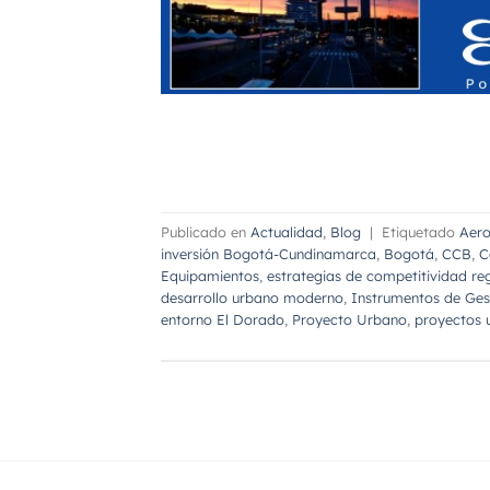
Publicado en
Actualidad
,
Blog
|
Etiquetado
Aero
inversión Bogotá-Cundinamarca
,
Bogotá
,
CCB
,
C
Equipamientos
,
estrategias de competitividad re
desarrollo urbano moderno
,
Instrumentos de Ges
entorno El Dorado
,
Proyecto Urbano
,
proyectos 