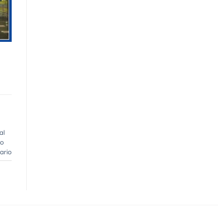
al
to
ario