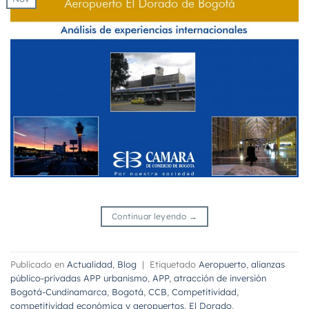
Continuar leyendo
→
Publicado en
Actualidad
,
Blog
|
Etiquetado
Aeropuerto
,
alianzas
público-privadas APP urbanismo
,
APP
,
atracción de inversión
Bogotá-Cundinamarca
,
Bogotá
,
CCB
,
Competitividad
,
competitividad económica y aeropuertos
,
El Dorado
,