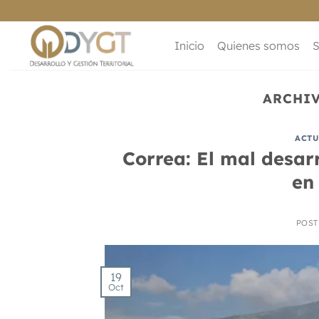
Saltar
al
contenido
Inicio
Quienes somos
S
ARCHIV
ACTU
Correa: El mal desar
en
POS
19
Oct