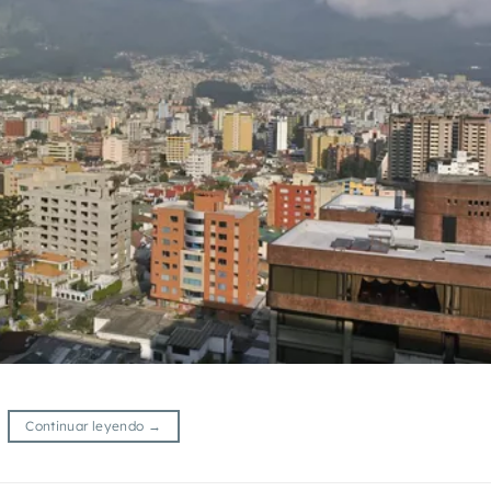
Continuar leyendo
→