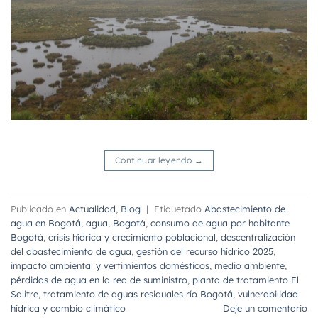
Continuar leyendo
→
Publicado en
Actualidad
,
Blog
|
Etiquetado
Abastecimiento de
agua en Bogotá
,
agua
,
Bogotá
,
consumo de agua por habitante
Bogotá
,
crisis hídrica y crecimiento poblacional
,
descentralización
del abastecimiento de agua
,
gestión del recurso hídrico 2025
,
impacto ambiental y vertimientos domésticos
,
medio ambiente
,
pérdidas de agua en la red de suministro
,
planta de tratamiento El
Salitre
,
tratamiento de aguas residuales río Bogotá
,
vulnerabilidad
hídrica y cambio climático
Deje un comentario