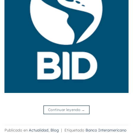
Continuar leyendo
→
Publicado en
Actualidad
,
Blog
|
Etiquetado
Banco Interamericano