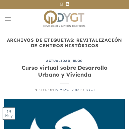
Saltar
al
contenido
ARCHIVOS DE ETIQUETAS:
REVITALIZACIÓN
DE CENTROS HISTÓRICOS
ACTUALIDAD
,
BLOG
Curso virtual sobre Desarrollo
Urbano y Vivienda
POSTED ON
19 MAYO, 2015
BY
DYGT
19
May