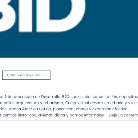
Continuar leyendo
→
o Interamericano de Desarrollo BID cursos
,
bid
,
capacitación
,
capacitac
o online arquitectura y urbanismo
,
Curso virtual desarrollo urbano y vivie
ión urbana América Latina
,
planeación urbana y expansión efectiva
,
e centros históricos
,
vivienda digna y barrios informales
Deje un coment