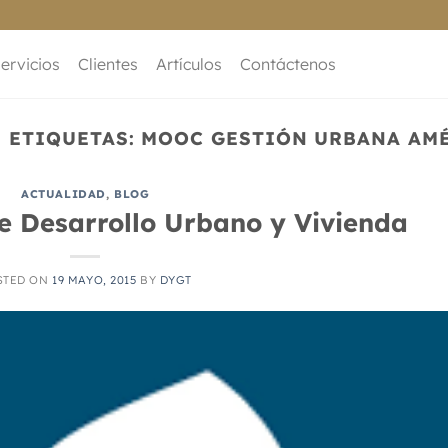
ervicios
Clientes
Artículos
Contáctenos
 ETIQUETAS:
MOOC GESTIÓN URBANA AMÉ
ACTUALIDAD
,
BLOG
re Desarrollo Urbano y Vivienda
STED ON
19 MAYO, 2015
BY
DYGT