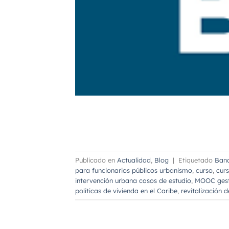
Publicado en
Actualidad
,
Blog
|
Etiquetado
Banc
para funcionarios públicos urbanismo
,
curso
,
curs
intervención urbana casos de estudio
,
MOOC gest
políticas de vivienda en el Caribe
,
revitalización d