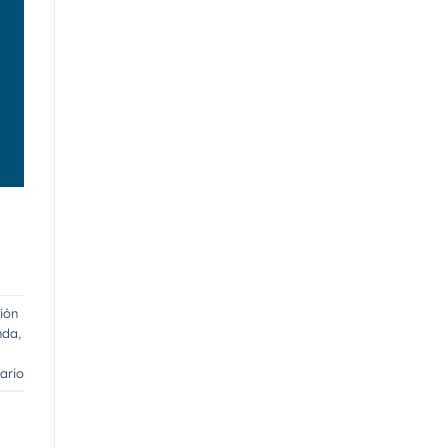
ión
nda
,
ario