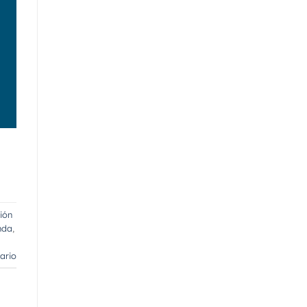
ión
nda
,
ario