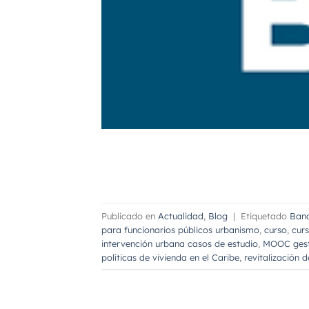
Publicado en
Actualidad
,
Blog
|
Etiquetado
Banc
para funcionarios públicos urbanismo
,
curso
,
curs
intervención urbana casos de estudio
,
MOOC gest
políticas de vivienda en el Caribe
,
revitalización d