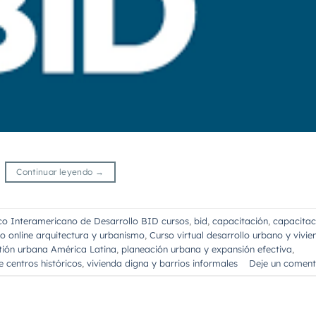
Continuar leyendo
→
o Interamericano de Desarrollo BID cursos
,
bid
,
capacitación
,
capacitac
o online arquitectura y urbanismo
,
Curso virtual desarrollo urbano y vivie
ión urbana América Latina
,
planeación urbana y expansión efectiva
,
e centros históricos
,
vivienda digna y barrios informales
Deje un coment