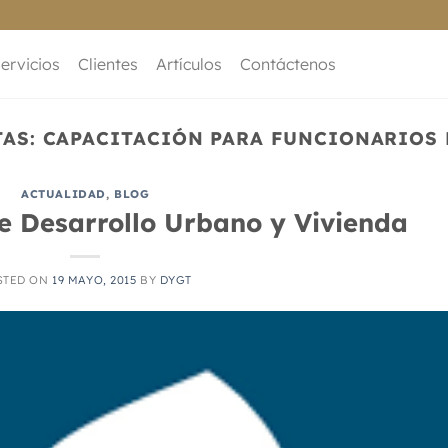
ervicios
Clientes
Artículos
Contáctenos
TAS:
CAPACITACIÓN PARA FUNCIONARIOS
ACTUALIDAD
,
BLOG
re Desarrollo Urbano y Vivienda
STED ON
19 MAYO, 2015
BY
DYGT