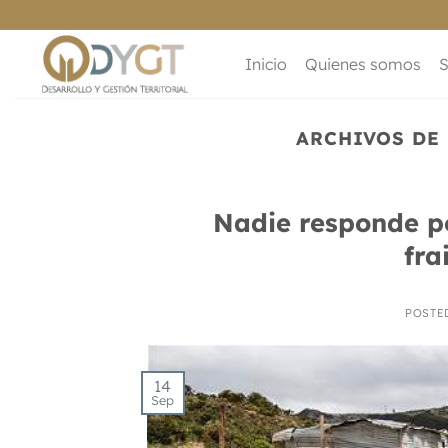
Saltar
al
contenido
Inicio
Quienes somos
S
ARCHIVOS DE
Nadie responde po
fra
POSTE
14
Sep