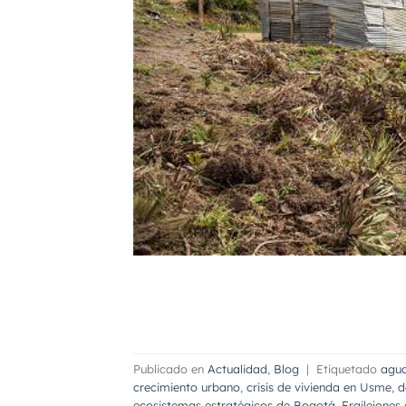
Publicado en
Actualidad
,
Blog
|
Etiquetado
agu
crecimiento urbano
,
crisis de vivienda en Usme
,
d
ecosistemas estratégicos de Bogotá
,
Frailejones