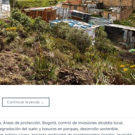
Continuar leyendo
→
a
,
Áreas de protección
,
Bogotá
,
control de invasiones alcaldía local
,
egradación del suelo y basuras en parques
,
desarrollo sostenible
,
 en peligro Usme
,
impacto ambiental de asentamientos ilegales
,
invasión
,