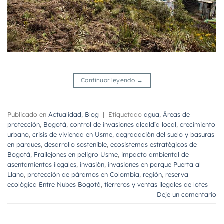
Continuar leyendo
→
Publicado en
Actualidad
,
Blog
|
Etiquetado
agua
,
Áreas de
protección
,
Bogotá
,
control de invasiones alcaldía local
,
crecimiento
urbano
,
crisis de vivienda en Usme
,
degradación del suelo y basuras
en parques
,
desarrollo sostenible
,
ecosistemas estratégicos de
Bogotá
,
Frailejones en peligro Usme
,
impacto ambiental de
asentamientos ilegales
,
invasión
,
invasiones en parque Puerta al
Llano
,
protección de páramos en Colombia
,
región
,
reserva
ecológica Entre Nubes Bogotá
,
tierreros y ventas ilegales de lotes
Deje un comentario