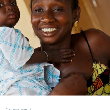
Continuar leyendo
→