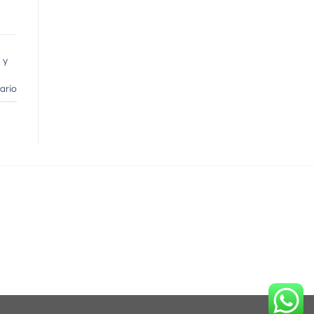
 y
ario