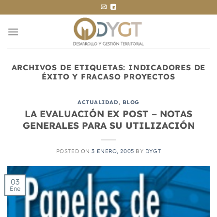
Saltar
al
contenido
ARCHIVOS DE ETIQUETAS:
INDICADORES DE
ÉXITO Y FRACASO PROYECTOS
ACTUALIDAD
,
BLOG
LA EVALUACIÓN EX POST – NOTAS
GENERALES PARA SU UTILIZACIÓN
POSTED ON
3 ENERO, 2005
BY
DYGT
03
Ene