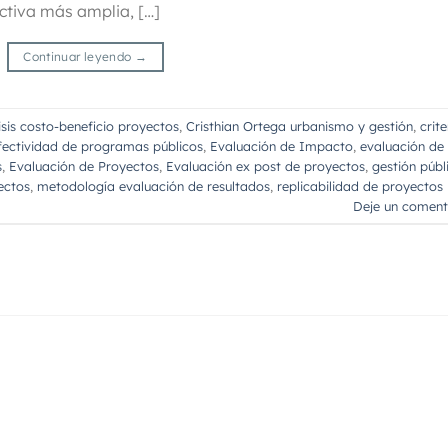
ctiva más amplia, […]
Continuar leyendo
→
isis costo-beneficio proyectos
,
Cristhian Ortega urbanismo y gestión
,
crite
efectividad de programas públicos
,
Evaluación de Impacto
,
evaluación de
s
,
Evaluación de Proyectos
,
Evaluación ex post de proyectos
,
gestión públ
ectos
,
metodología evaluación de resultados
,
replicabilidad de proyectos
Deje un coment