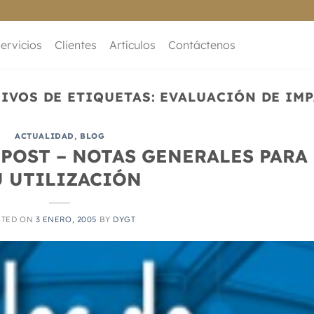
ervicios
Clientes
Artículos
Contáctenos
IVOS DE ETIQUETAS:
EVALUACIÓN DE IM
ACTUALIDAD
,
BLOG
 POST – NOTAS GENERALES PARA
U UTILIZACIÓN
STED ON
3 ENERO, 2005
BY
DYGT