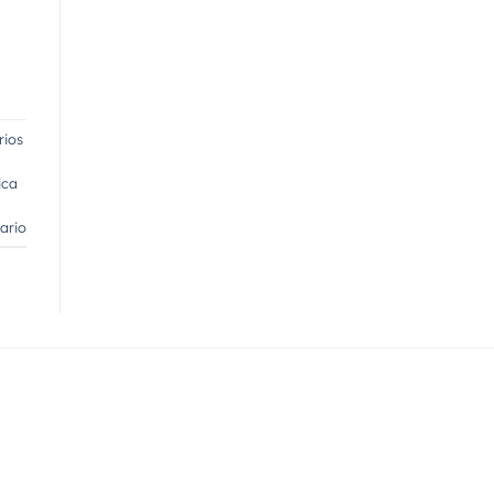
rios
ica
ario