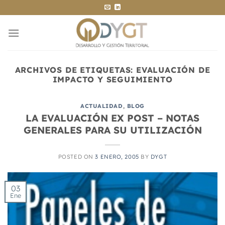
Saltar
al
contenido
ARCHIVOS DE ETIQUETAS:
EVALUACIÓN DE
IMPACTO Y SEGUIMIENTO
ACTUALIDAD
,
BLOG
LA EVALUACIÓN EX POST – NOTAS
GENERALES PARA SU UTILIZACIÓN
POSTED ON
3 ENERO, 2005
BY
DYGT
03
Ene