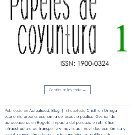
Continuar leyendo
→
Publicado en
Actualidad
,
Blog
|
Etiquetado
Cristhian Ortega
economía urbana
,
economía del espacio público
,
Gestión de
parqueaderos en Bogotá
,
impacto del parqueo en el tráfico
,
infraestructura de transporte y movilidad
,
movilidad económica y
social
,
planeación urbana y estacionamientos
,
políticas de