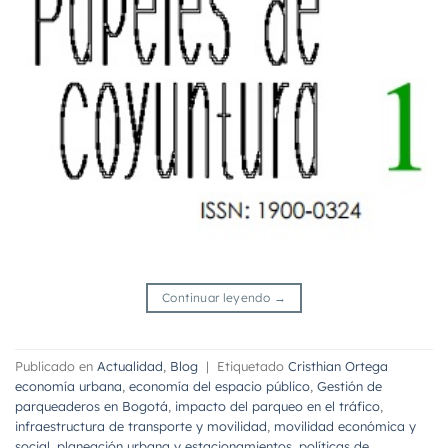
Continuar leyendo
→
Publicado en
Actualidad
,
Blog
|
Etiquetado
Cristhian Ortega
economía urbana
,
economía del espacio público
,
Gestión de
parqueaderos en Bogotá
,
impacto del parqueo en el tráfico
,
infraestructura de transporte y movilidad
,
movilidad económica y
social
,
planeación urbana y estacionamientos
,
políticas de