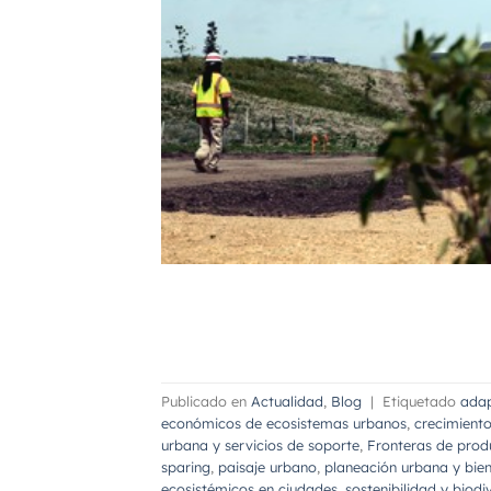
Publicado en
Actualidad
,
Blog
|
Etiquetado
adap
económicos de ecosistemas urbanos
,
crecimient
urbana y servicios de soporte
,
Fronteras de prod
sparing
,
paisaje urbano
,
planeación urbana y bie
ecosistémicos en ciudades
,
sostenibilidad y biod