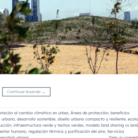
Continuar leyendo
→
tación al cambio climático en urbes
,
Áreas de protección
,
beneficios
o urbano
,
desarrollo sostenible
,
diseño urbano compacto y resiliente
,
ecolo
ucción
,
infraestructura verde y techos verdes
,
modelo land sharing vs lan
nestar humano
,
regulación térmica y purificación del aire
,
Servicios
iversidad urbana
Deje un coment