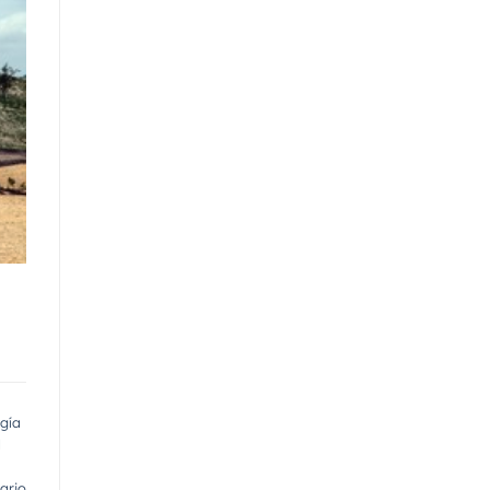
gía
d
ario