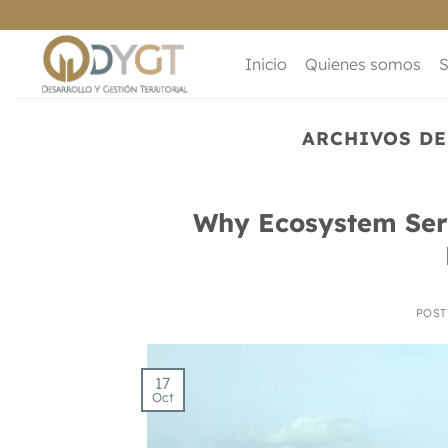
Saltar
al
contenido
Inicio
Quienes somos
S
ARCHIVOS DE
Why Ecosystem Servi
POS
17
Oct