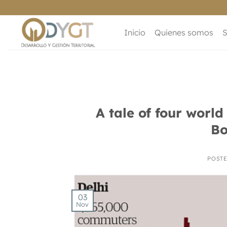
Saltar
al
contenido
Inicio
Quienes somos
S
A tale of four world
Bo
POST
03
Nov