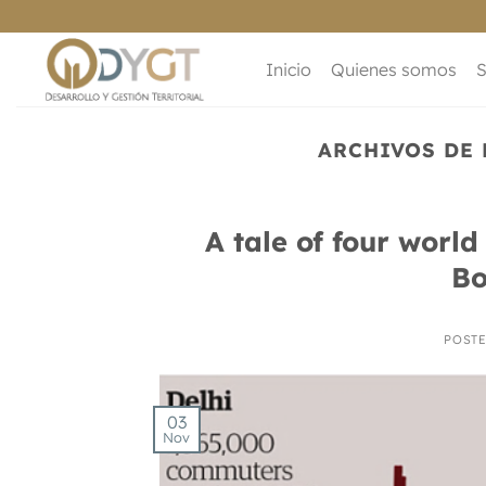
Saltar
al
contenido
Inicio
Quienes somos
S
ARCHIVOS DE 
A tale of four world
Bo
POST
03
Nov