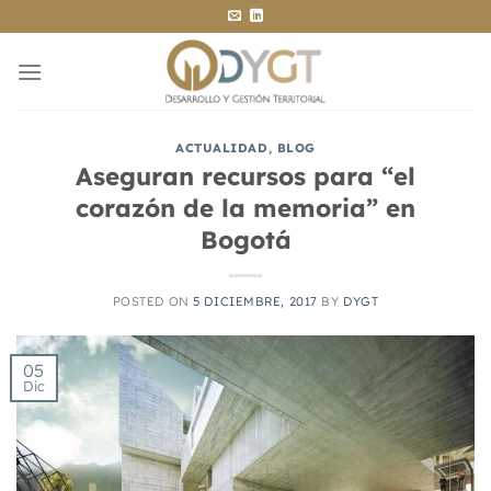
Saltar
al
contenido
ACTUALIDAD
,
BLOG
Aseguran recursos para “el
corazón de la memoria” en
Bogotá
POSTED ON
5 DICIEMBRE, 2017
BY
DYGT
05
Dic