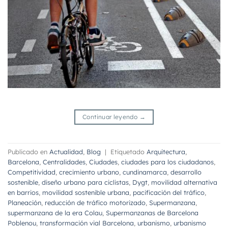
Continuar leyendo
→
Publicado en
Actualidad
,
Blog
|
Etiquetado
Arquitectura
,
Barcelona
,
Centralidades
,
Ciudades
,
ciudades para los ciudadanos
,
Competitividad
,
crecimiento urbano
,
cundinamarca
,
desarrollo
sostenible
,
diseño urbano para ciclistas
,
Dygt
,
movilidad alternativa
en barrios
,
movilidad sostenible urbana
,
pacificación del tráfico
,
Planeación
,
reducción de tráfico motorizado
,
Supermanzana
,
supermanzana de la era Colau
,
Supermanzanas de Barcelona
Poblenou
,
transformación vial Barcelona
,
urbanismo
,
urbanismo