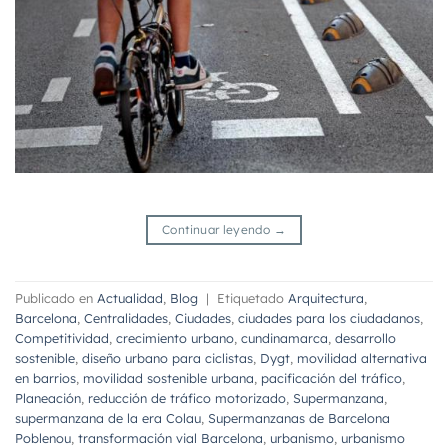
Continuar leyendo
→
Publicado en
Actualidad
,
Blog
|
Etiquetado
Arquitectura
,
Barcelona
,
Centralidades
,
Ciudades
,
ciudades para los ciudadanos
,
Competitividad
,
crecimiento urbano
,
cundinamarca
,
desarrollo
sostenible
,
diseño urbano para ciclistas
,
Dygt
,
movilidad alternativa
en barrios
,
movilidad sostenible urbana
,
pacificación del tráfico
,
Planeación
,
reducción de tráfico motorizado
,
Supermanzana
,
supermanzana de la era Colau
,
Supermanzanas de Barcelona
Poblenou
,
transformación vial Barcelona
,
urbanismo
,
urbanismo