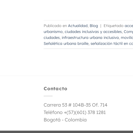
Publicado en
Actualidad
,
Blog
|
Etiquetado
acce
urbanismo
,
ciudades inclusivas y accesibles
,
Comp
ciudades
,
infraestructura urbana inclusiva
,
movili
Señalética urbana braille
,
señalización táctil en ca
Contacto
Carrera 53 # 104B-35 Of. 714
Teléfono +(57)(601) 378 1281
Bogotá - Colombia