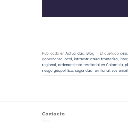
Publicado en
Actualidad
,
Blog
|
Etiquetado
desa
gobernanza local
,
infraestructura fronteriza
,
inte
regional
,
ordenamiento territorial en Colombia
,
p
riesgo geopolítico
,
seguridad territorial
,
sostenibil
Contacto