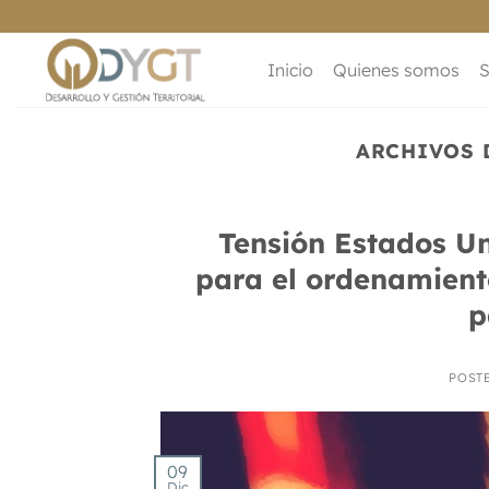
Saltar
al
contenido
Inicio
Quienes somos
S
ARCHIVOS 
Tensión Estados Un
para el ordenamiento
p
POST
09
Dic