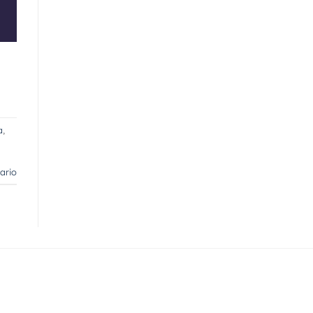
a
,
ario