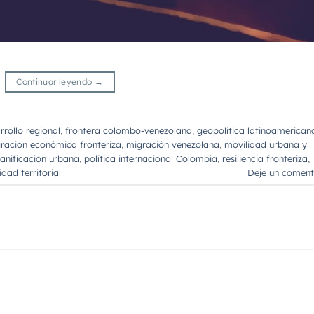
Continuar leyendo
→
rrollo regional
,
frontera colombo-venezolana
,
geopolítica latinoamerican
gración económica fronteriza
,
migración venezolana
,
movilidad urbana y
lanificación urbana
,
política internacional Colombia
,
resiliencia fronteriza
,
idad territorial
Deje un coment