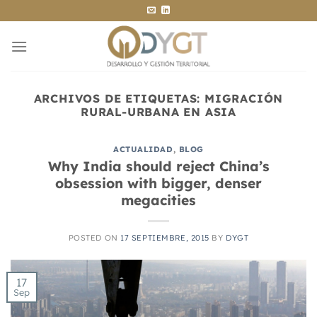
Saltar
al
contenido
ARCHIVOS DE ETIQUETAS:
MIGRACIÓN
RURAL-URBANA EN ASIA
ACTUALIDAD
,
BLOG
Why India should reject China’s
obsession with bigger, denser
megacities
POSTED ON
17 SEPTIEMBRE, 2015
BY
DYGT
17
Sep