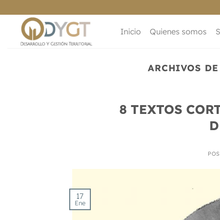
Saltar
al
contenido
Inicio
Quienes somos
S
ARCHIVOS DE
8 TEXTOS COR
D
POS
17
Ene