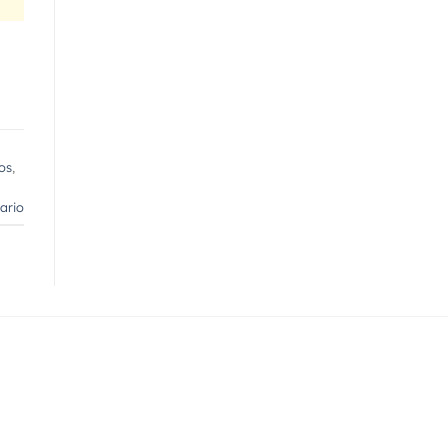
os
,
ario