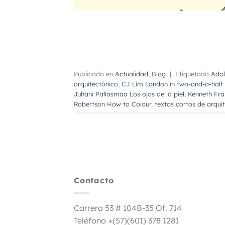
Publicado en
Actualidad
,
Blog
|
Etiquetado
Adol
arquitectónico
,
CJ Lim London in two-and-a-half
Juhani Pallasmaa Los ojos de la piel
,
Kenneth Fra
Robertson How to Colour
,
textos cortos de arqui
Contacto
Carrera 53 # 104B-35 Of. 714
Teléfono +(57)(601) 378 1281