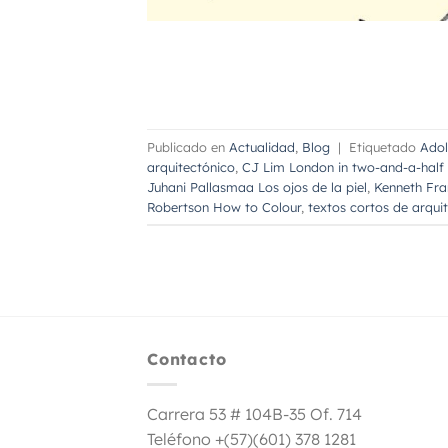
Publicado en
Actualidad
,
Blog
|
Etiquetado
Adol
arquitectónico
,
CJ Lim London in two-and-a-half
Juhani Pallasmaa Los ojos de la piel
,
Kenneth Fra
Robertson How to Colour
,
textos cortos de arqui
Contacto
Carrera 53 # 104B-35 Of. 714
Teléfono +(57)(601) 378 1281