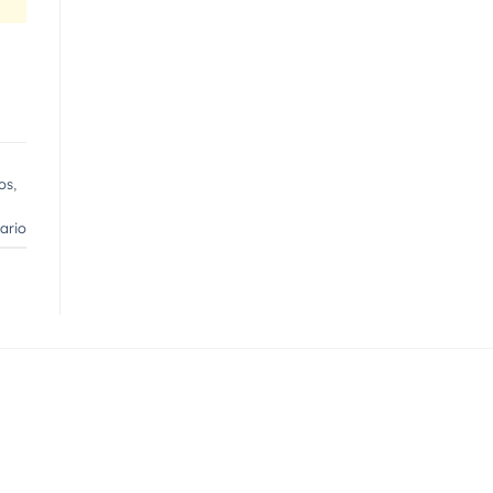
os
,
ario