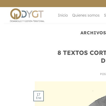
Saltar
al
contenido
Inicio
Quienes somos
S
ARCHIVOS
8 TEXTOS COR
D
POS
17
Ene