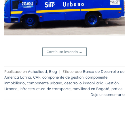
Continuar leyendo
→
Publicado en
Actualidad
,
Blog
|
Etiquetado
Banco de Desarrollo de
América Latina
,
CAF
,
componente de gestión
,
componente
inmobiliario
,
componente urbano
,
desarrollo inmobiliario
,
Gestión
Urbana
,
infraestructura de transporte
,
movilidad en Bogotá
,
patios
Deje un comentario