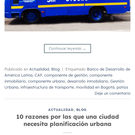
Continuar leyendo
→
Publicado en
Actualidad
,
Blog
|
Etiquetado
Banco de Desarrollo de
América Latina
,
CAF
,
componente de gestión
,
componente
inmobiliario
,
componente urbano
,
desarrollo inmobiliario
,
Gestión
Urbana
,
infraestructura de transporte
,
movilidad en Bogotá
,
patios
Deje un comentario
ACTUALIDAD
,
BLOG
10 razones por las que una ciudad
necesita planificación urbana