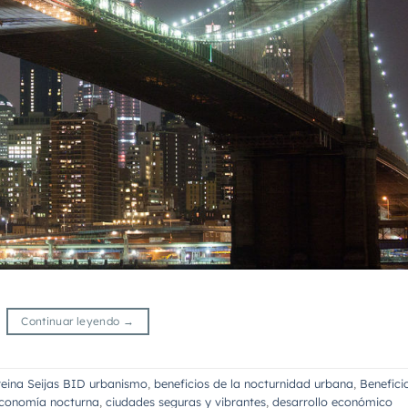
Continuar leyendo
→
eina Seijas BID urbanismo
,
beneficios de la nocturnidad urbana
,
Benefici
economía nocturna
,
ciudades seguras y vibrantes
,
desarrollo económico