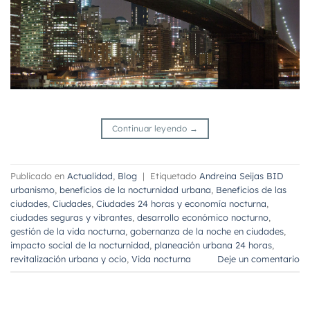
Continuar leyendo
→
Publicado en
Actualidad
,
Blog
|
Etiquetado
Andreina Seijas BID
urbanismo
,
beneficios de la nocturnidad urbana
,
Beneficios de las
ciudades
,
Ciudades
,
Ciudades 24 horas y economía nocturna
,
ciudades seguras y vibrantes
,
desarrollo económico nocturno
,
gestión de la vida nocturna
,
gobernanza de la noche en ciudades
,
impacto social de la nocturnidad
,
planeación urbana 24 horas
,
revitalización urbana y ocio
,
Vida nocturna
Deje un comentario