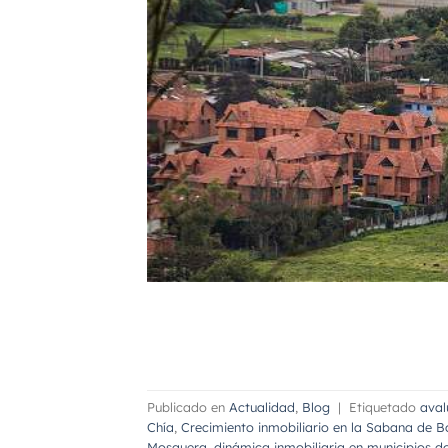
Publicado en
Actualidad
,
Blog
|
Etiquetado
aval
Chía
,
Crecimiento inmobiliario en la Sabana de 
Mosquera
,
dinámica inmobiliaria en municipios d