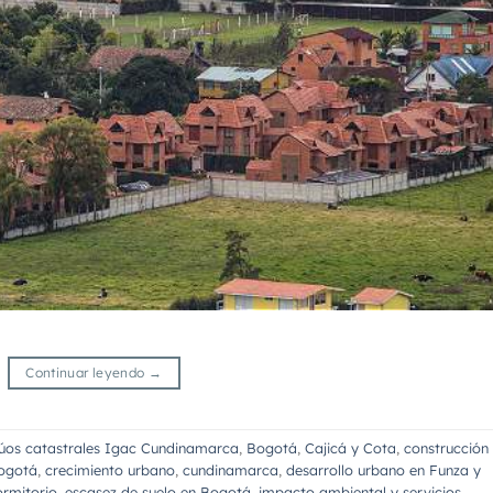
Continuar leyendo
→
úos catastrales Igac Cundinamarca
,
Bogotá
,
Cajicá y Cota
,
construcción
Bogotá
,
crecimiento urbano
,
cundinamarca
,
desarrollo urbano en Funza y
ormitorio
,
escasez de suelo en Bogotá
,
impacto ambiental y servicios