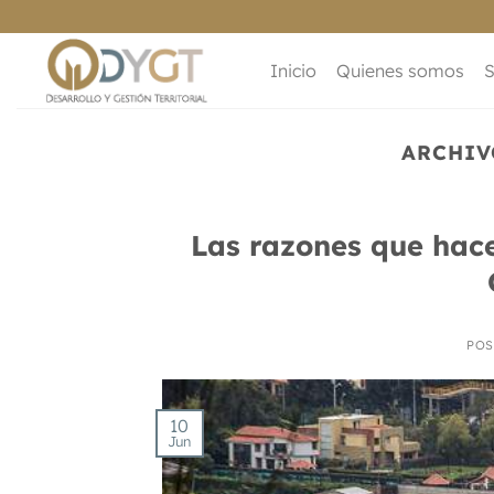
Saltar
al
contenido
Inicio
Quienes somos
S
ARCHIV
Las razones que hace
POS
10
Jun