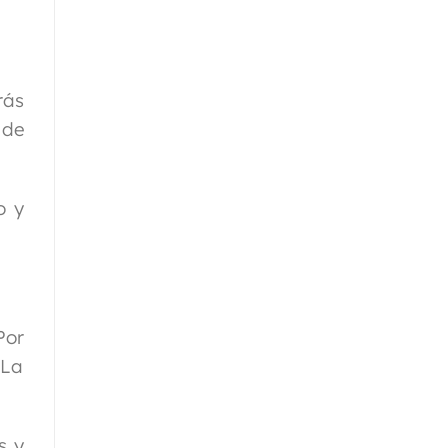
rás
 de
o y
Por
 La
s y