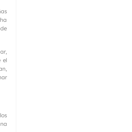
ñas
 ha
 de
ar,
 el
an,
nar
los
ina