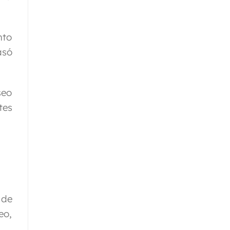
nto
asó
seo
tes
 de
eo,