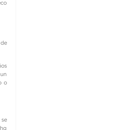
eco
 de
ños
 un
o o
 se
 ha