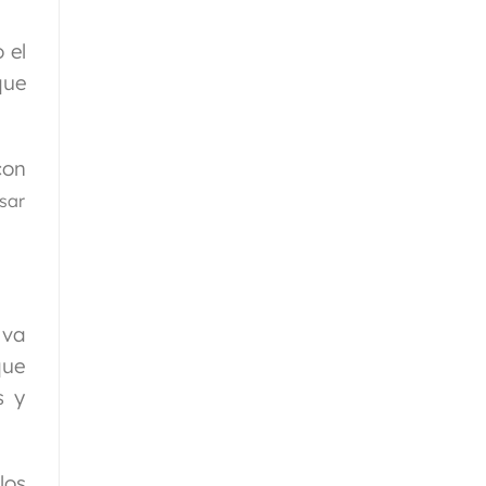
 el
que
con
sar
 va
que
s y
los