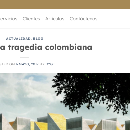
ervicios
Clientes
Artículos
Contáctenos
ACTUALIDAD
,
BLOG
la tragedia colombiana
STED ON
6 MAYO, 2017
BY
DYGT