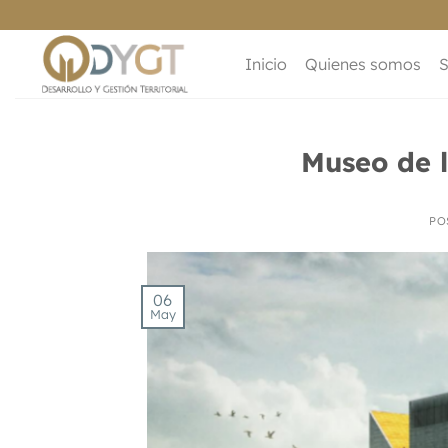
Saltar
al
contenido
Inicio
Quienes somos
S
Museo de 
PO
06
May