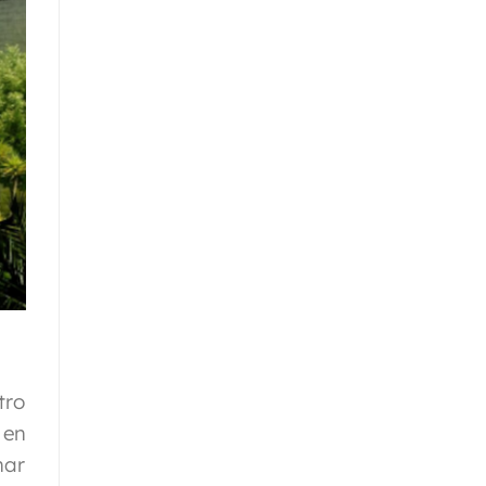
tro
 en
nar