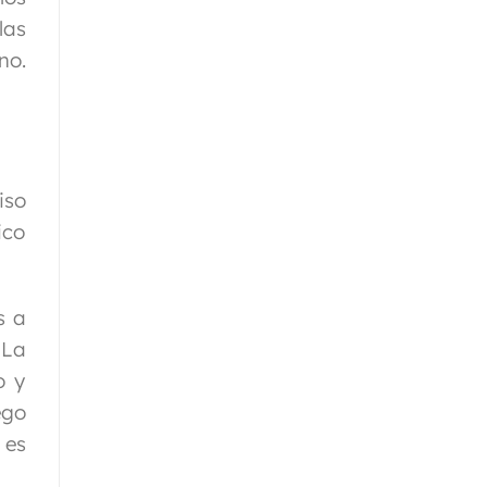
las
no.
iso
ico
s a
 La
o y
ego
 es