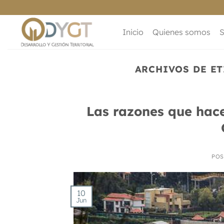
Saltar
al
contenido
Inicio
Quienes somos
S
ARCHIVOS DE E
Las razones que hace
POS
10
Jun