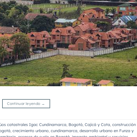
Continuar leyendo
→
úos catastrales Igac Cundinamarca
,
Bogotá
,
Cajicá y Cota
,
construcción
Bogotá
,
crecimiento urbano
,
cundinamarca
,
desarrollo urbano en Funza y
ormitorio
,
escasez de suelo en Bogotá
,
impacto ambiental y servicios