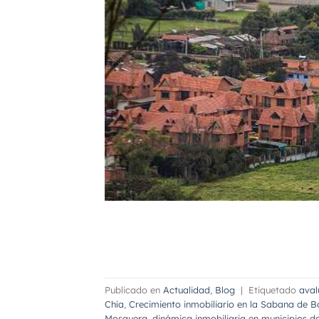
Publicado en
Actualidad
,
Blog
|
Etiquetado
aval
Chía
,
Crecimiento inmobiliario en la Sabana de 
Mosquera
,
dinámica inmobiliaria en municipios d