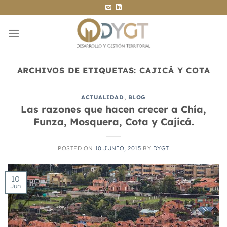
Saltar
al
contenido
ARCHIVOS DE ETIQUETAS:
CAJICÁ Y COTA
ACTUALIDAD
,
BLOG
Las razones que hacen crecer a Chía,
Funza, Mosquera, Cota y Cajicá.
POSTED ON
10 JUNIO, 2015
BY
DYGT
10
Jun