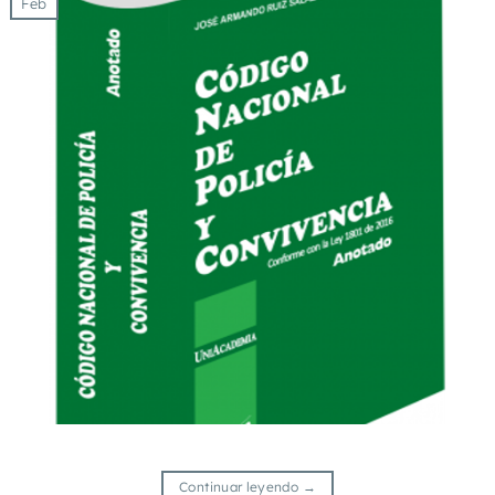
Feb
Continuar leyendo
→