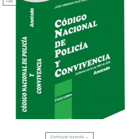
Feb
Continuar leyendo
→