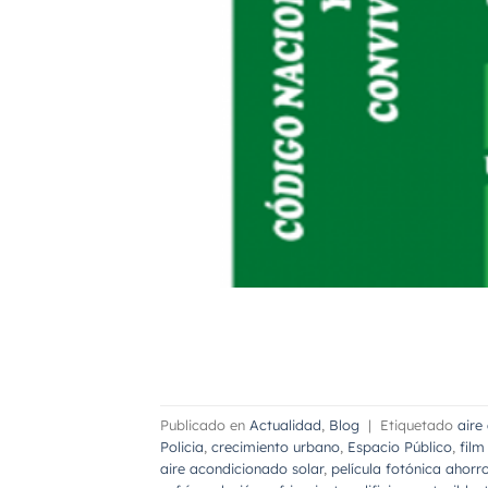
Publicado en
Actualidad
,
Blog
|
Etiquetado
aire
Policia
,
crecimiento urbano
,
Espacio Público
,
film
aire acondicionado solar
,
película fotónica ahorr