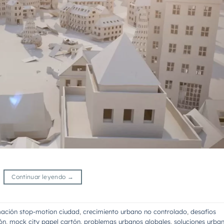
Continuar leyendo
→
ación stop-motion ciudad
,
crecimiento urbano no controlado
,
desafíos
ón
,
mock city papel cartón
,
problemas urbanos globales
,
soluciones urba