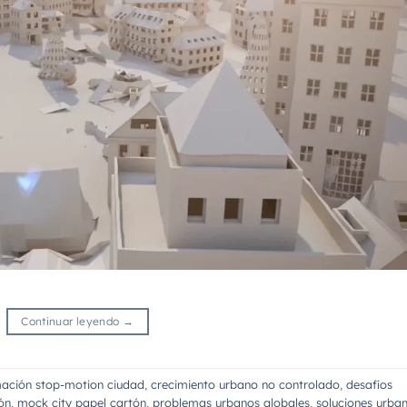
Continuar leyendo
→
ación stop-motion ciudad
,
crecimiento urbano no controlado
,
desafíos
ón
,
mock city papel cartón
,
problemas urbanos globales
,
soluciones urba