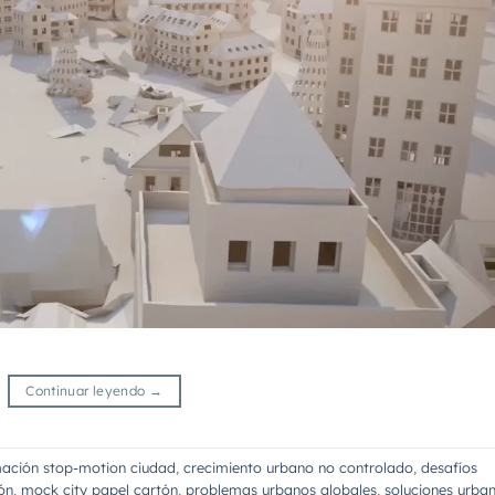
Continuar leyendo
→
ación stop-motion ciudad
,
crecimiento urbano no controlado
,
desafíos
ón
,
mock city papel cartón
,
problemas urbanos globales
,
soluciones urba