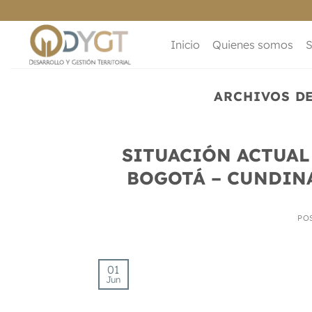
Saltar
al
contenido
Inicio
Quienes somos
S
ARCHIVOS D
SITUACIÓN ACTUAL
BOGOTÁ – CUNDINA
PO
01
Jun