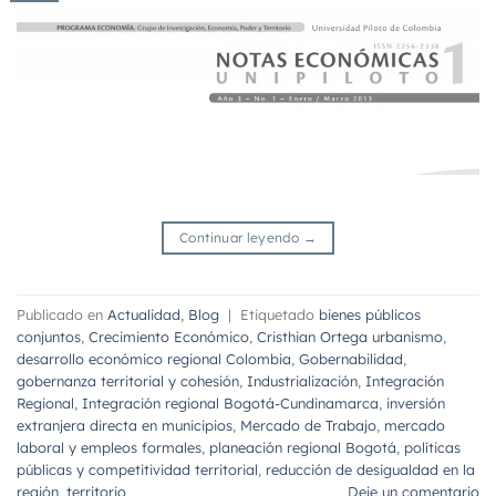
Continuar leyendo
→
Publicado en
Actualidad
,
Blog
|
Etiquetado
bienes públicos
conjuntos
,
Crecimiento Económico
,
Cristhian Ortega urbanismo
,
desarrollo económico regional Colombia
,
Gobernabilidad
,
gobernanza territorial y cohesión
,
Industrialización
,
Integración
Regional
,
Integración regional Bogotá-Cundinamarca
,
inversión
extranjera directa en municipios
,
Mercado de Trabajo
,
mercado
laboral y empleos formales
,
planeación regional Bogotá
,
políticas
públicas y competitividad territorial
,
reducción de desigualdad en la
región
,
territorio
Deje un comentario