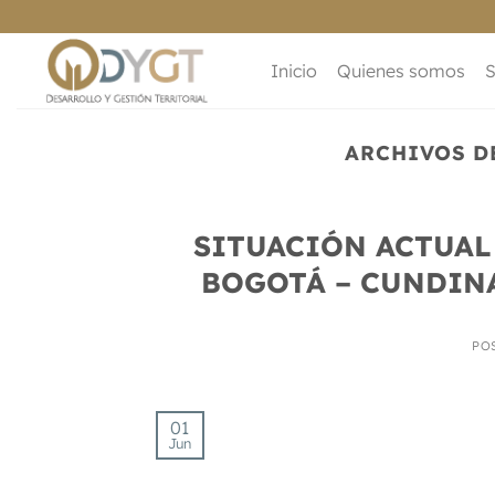
Saltar
al
contenido
Inicio
Quienes somos
S
ARCHIVOS D
SITUACIÓN ACTUAL
BOGOTÁ – CUNDINA
PO
01
Jun