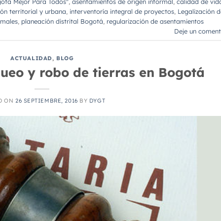
otá Mejor Para Todos"
,
asentamientos de origen informal
,
calidad de vid
ión territorial y urbana
,
interventoría integral de proyectos
,
Legalización d
rmales
,
planeación distrital Bogotá
,
regularización de asentamientos
Deje un coment
ACTUALIDAD
,
BLOG
queo y robo de tierras en Bogotá
D ON
26 SEPTIEMBRE, 2016
BY
DYGT