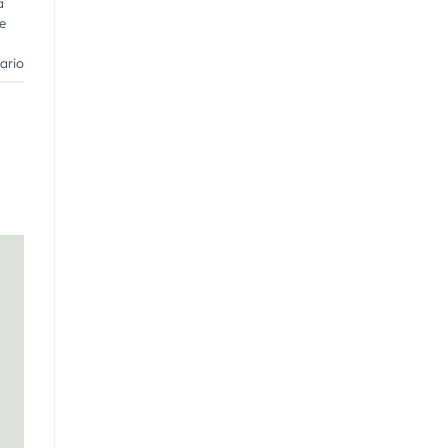
a
e
ario