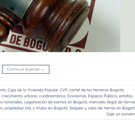
Continuar leyendo
→
otá
,
Caja de la Vivienda Popular CVP
,
cartel de los tierreros Bogotá
,
,
crecimiento urbano
,
cundinamarca
,
Economía
,
Espacio Público
,
estafas
os notariales
,
Legalización de barrios en Bogotá
,
mercado ilegal de tierra
ón
,
propiedad raíz y títulos en Bogotá
,
Saqueo y robo de tierras en Bogot
Deje un coment