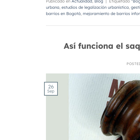
Publicado en
Actualidad
,
Blog
|
Etiquetado
"Bog
urbana
,
estudios de legalización urbanística
,
gest
barrios en Bogotá
,
mejoramiento de barrios info
Así funciona el sa
POSTE
26
Sep