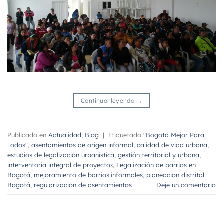
Continuar leyendo
→
Publicado en
Actualidad
,
Blog
|
Etiquetado
"Bogotá Mejor Para
Todos"
,
asentamientos de origen informal
,
calidad de vida urbana
,
estudios de legalización urbanística
,
gestión territorial y urbana
,
interventoría integral de proyectos
,
Legalización de barrios en
Bogotá
,
mejoramiento de barrios informales
,
planeación distrital
Bogotá
,
regularización de asentamientos
Deje un comentario